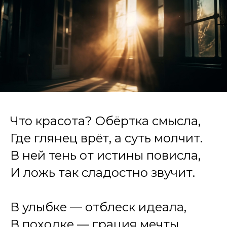
Что красота? Обёртка смысла,
Где глянец врёт, а суть молчит.
В ней тень от истины повисла,
И ложь так сладостно звучит.
В улыбке — отблеск идеала,
В походке — грация мечты.