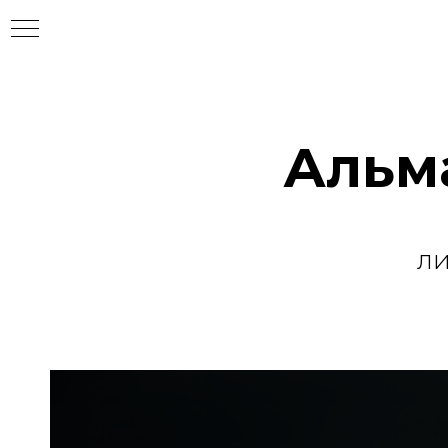
Альм
л