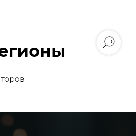
Регионы
второв