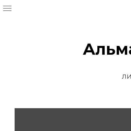
Альм
л