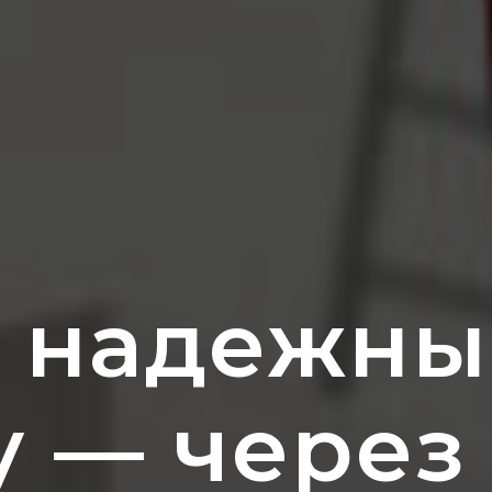
 надежный
у — через