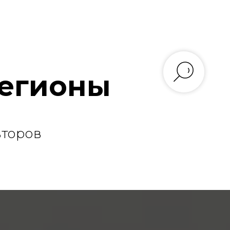
Регионы
второв