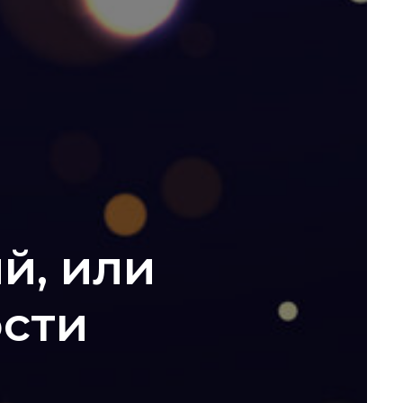
й, или
сти