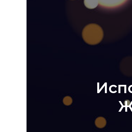
Исп
Ж