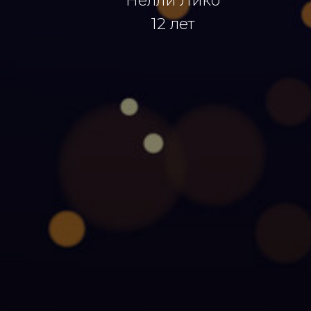
Нелли Лико
12 лет