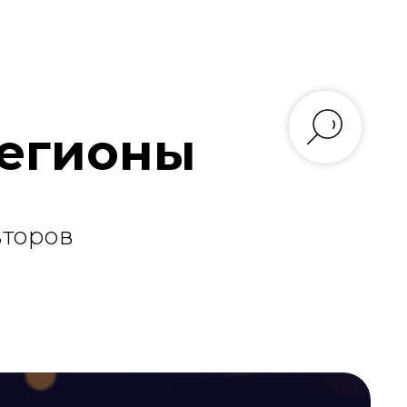
Регионы
второв