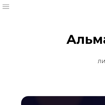
Альм
л